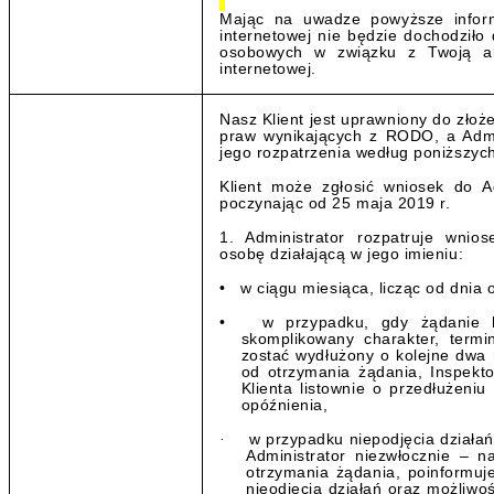
Mając na uwadze powyższe inform
internetowej nie będzie dochodziło
osobowych w związku z Twoją ak
internetowej.
Nasz Klient jest uprawniony do złoż
praw wynikających z RODO, a Admi
jego rozpatrzenia według poniższyc
Klient może zgłosić wniosek do Ad
poczynając od 25 maja 2019 r.
1. Administrator rozpatruje wnio
osobę działającą w jego imieniu:
• w ciągu miesiąca, licząc od dnia 
• w przypadku, gdy żądanie lu
skomplikowany charakter, termi
zostać wydłużony o kolejne dwa 
od otrzymania żądania, Inspekt
Klienta listownie o przedłużeni
opóźnienia,
·
w przypadku niepodjęcia działań
Administrator niezwłocznie – n
otrzymania żądania, poinformuj
nieodjęcia działań oraz możliwo