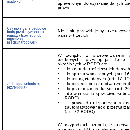
danych?
uprawnionym do uzyskania danych os
prawa.
Czy moje dane osobowe
Nie – nie przewidujemy przekazyw
będą przekazywane do
państw trzecich.
państwa trzeciego lub
organizacji
międzynarodowej?
W związku z przetwarzaniem pr
osobowych przysługuje Tobie
określonych w RODO do:
·
dostępu do treści swoich danych
·
do sprostowania danych (art. 1
·
do usunięcia danych (art. 17 R
·
do ograniczenia przetwarzania 
Jakie uprawnienia mi
przysługują?
·
do przenoszenia danych (art. 2
·
do wniesienia sprzeciwu wobec
RODO),
·
prawo do niepodlegania de
zautomatyzowanego przetwarzan
(art. 22 RODO).
W przypadkach uznania, iż przetw
przepisy RODO przysługuje Tobie