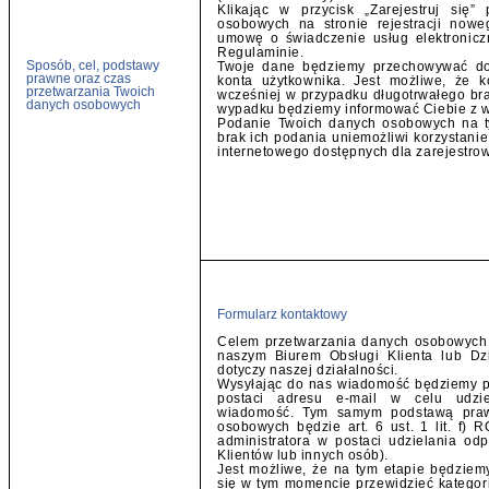
Klikając w przycisk „Zarejestruj si
osobowych na stronie rejestracji now
umowę o świadczenie usług elektronic
Regulaminie.
Sposób, cel, podstawy
Twoje dane będziemy przechowywać do 
prawne oraz czas
konta użytkownika. Jest możliwe, że k
przetwarzania Twoich
wcześniej w przypadku długotrwałego br
danych osobowych
wypadku będziemy informować Ciebie z w
Podanie Twoich danych osobowych na ty
brak ich podania uniemożliwi korzystani
internetowego dostępnych dla zarejestro
Formularz kontaktowy
Celem przetwarzania danych osobowych j
naszym Biurem Obsługi Klienta lub Dzi
dotyczy naszej działalności.
Wysyłając do nas wiadomość będziemy 
postaci adresu e-mail w celu udzie
wiadomość. Tym samym podstawą praw
osobowych będzie art. 6 ust. 1 lit. f)
administratora w postaci udzielania o
Klientów lub innych osób).
Jest możliwe, że na tym etapie będziem
się w tym momencie przewidzieć kategor