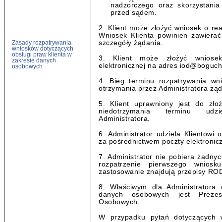
nadzorczego oraz skorzystani
przed sądem.
2. Klient może złożyć wniosek o rea
Wniosek Klienta powinien zawiera
Zasady rozpatrywania
szczegóły żądania.
wniosków dotyczących
obsługi praw klienta w
3. Klient może złożyć wniose
zakresie danych
elektronicznej na adres iod@boguch
osobowych
4. Bieg terminu rozpatrywania wn
otrzymania przez Administratora żąd
5. Klient uprawniony jest do zło
niedotrzymania terminu udzi
Administratora.
6. Administrator udziela Klientowi
za pośrednictwem poczty elektronicz
7. Administrator nie pobiera żadnych
rozpatrzenie pierwszego wnios
zastosowanie znajdują przepisy RO
8. Właściwym dla Administratora
danych osobowych jest Preze
Osobowych.
W przypadku pytań dotyczących 