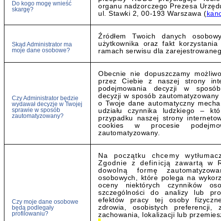
Do kogo mogę wnieść
organu nadzorczego Prezesa Urzę
skargę?
ul. Stawki 2, 00-193 Warszawa (
kan
Źródłem Twoich danych osobowyc
użytkownika oraz fakt korzystani
Skąd Administrator ma
moje dane osobowe?
ramach serwisu dla zarejestrowaneg
Obecnie nie dopuszczamy możliwoś
przez Ciebie z naszej strony int
podejmowania decyzji w sposób
decyzji w sposób zautomatyzowany t
Czy Administrator będzie
o Twoje dane automatyczny mecha
wydawał decyzje w Twojej
sprawie w sposób
udziału czynnika ludzkiego – kt
zautomatyzowany?
przypadku naszej strony internetow
cookies w procesie podejm
zautomatyzowany.
Na początku chcemy wytłumaczy
Zgodnie z definicją zawartą w 
dowolną formę zautomatyzowan
osobowych, które polega na wykor
oceny niektórych czynników os
szczególności do analizy lub pr
efektów pracy tej osoby fizyczne
Czy moje dane osobowe
zdrowia, osobistych preferencji, 
będą podlegały
profilowaniu?
zachowania, lokalizacji lub przemies