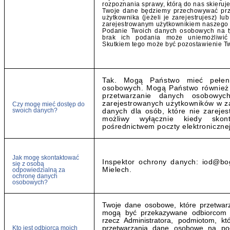
rozpoznania sprawy, którą do nas skieruje
Twoje dane będziemy przechowywać prze
użytkownika (jeżeli je zarejestrujesz) lub
zarejestrowanym użytkownikiem naszego 
Podanie Twoich danych osobowych na ty
brak ich podania może uniemożliwić 
Skutkiem tego może być pozostawienie T
Tak. Mogą Państwo mieć pełen
osobowych. Mogą Państwo również
przetwarzanie danych osobowyc
zarejestrowanych użytkowników w z
Czy mogę mieć dostęp do
swoich danych?
danych dla osób, które nie zarejes
możliwy wyłącznie kiedy sko
pośrednictwem poczty elektroniczne
Jak mogę skontaktować
Inspektor ochrony danych: iod@b
się z osobą
Mielech.
odpowiedzialną za
ochronę danych
osobowych?
Twoje dane osobowe, które przetwar
mogą być przekazywane odbiorcom 
rzecz Administratora, podmiotom, kt
Kto jest odbiorcą moich
przetwarzania dane osobowe na p