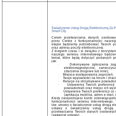
Ś
wiadczenie Usług Drogą Elektroniczną Za
Smart City
Celem przetwarzania danych osobowych
przez Ciebie z funkcjonalności nasze
etapie będziemy potrzebować Twoich p
oraz adresu poczty elektronicznej.
Z biegiem czasu i w związku z korzystan
naszego serwisu internetowego będzie
temat, które będą dotyczyć podanych pr
jak:
·
Dokonywane zgłoszenia zagr
elektromagnetyczne, zanieczys
zdarzenia drogowe lub inne);
·
Miejsca występowania zagrożeń;
·
Twoje wypowiedzi na forum / chaci
·
Relacje na otrzymywane powiadom
·
Ustawienia Twoich preferencji
powiadomień oraz miejsc ich wys
·
Ustawienia Twoich preferencji c
(aplikacja mobilna, adres e-mail,
Kiedy zarejestrujesz konto zobowiązujem
funkcjonalności serwisu internetowego
tzw. umowy o świadczenie usług drogą el
ustawy o świadczeniu usług drogą e
przetwarzania Twoich danych osobowych 
(zawarcie umowy).